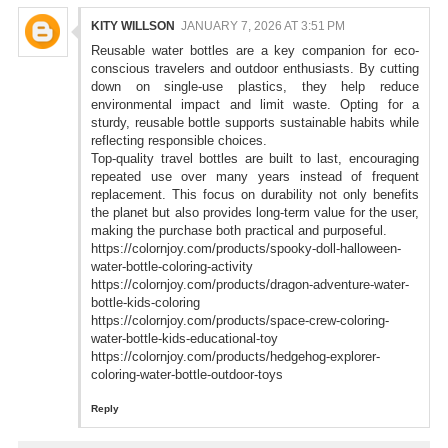
KITY WILLSON
JANUARY 7, 2026 AT 3:51 PM
Reusable water bottles are a key companion for eco-
conscious travelers and outdoor enthusiasts. By cutting
down on single-use plastics, they help reduce
environmental impact and limit waste. Opting for a
sturdy, reusable bottle supports sustainable habits while
reflecting responsible choices.
Top-quality travel bottles are built to last, encouraging
repeated use over many years instead of frequent
replacement. This focus on durability not only benefits
the planet but also provides long-term value for the user,
making the purchase both practical and purposeful.
https://colornjoy.com/products/spooky-doll-halloween-
water-bottle-coloring-activity
https://colornjoy.com/products/dragon-adventure-water-
bottle-kids-coloring
https://colornjoy.com/products/space-crew-coloring-
water-bottle-kids-educational-toy
https://colornjoy.com/products/hedgehog-explorer-
coloring-water-bottle-outdoor-toys
Reply