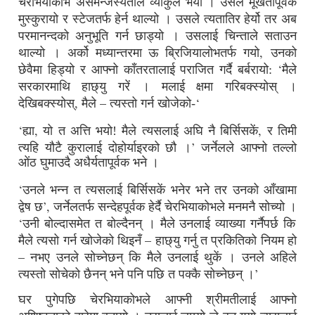
चेरभियाकोभ
असमन्जस्यताले व्याकुल भयो ।
उसले मूर्खतापूर्वक
मुस्कुरायो र स्टेजतर्फ हेर्न थाल्यो ।
उसले त्यतातिर हेर्यो तर अब
परमानन्दको अनुभूति गर्न छाड्यो ।
उसलाई चिन्ताले सताउन
,
थाल्यो ।
अर्को मध्यान्तरमा ऊ ब्रिजियालोभतर्फ गयो
उनको
‘
छेवैमा हिड्यो र आफ्नो काँतरतालाई पराजित गर्दै बर्बरायो:
मैले
सरकारमाथि हाछ्यु गरें ।
मलाई क्षमा गरिबक्स्योस् ।
,
–
‘
देखिबक्स्योस्
मैले
त्यस्तो गर्न खोजेको-
‘
,
,
ह्या
यो त अत्ति भयो! मैले त्यसलाई अघि नै बिर्सिसकें
र तिमी
’
त्यहि यौटै कुरालाई दोहोर्याइरको छौ ।
जर्नेलले आफ्नो तल्लो
ओंठ घुमाउदै अधैर्यतापूर्वक भने ।
‘
उनले भन्न त त्यसलाई बिर्सिसकें भनेर भने तर उनको आँखामा
’,
द्वेष छ
जर्नेलतर्फ सन्देहपूर्वक हेर्दै चेरभियाकोभले मनमनै सोच्यो ।
‘
उनी बोल्दासमेत त बोल्दैनन् ।
मैले उनलाई व्याख्या गर्नैपर्छ कि
–
मैले त्यसो गर्न खोजेको थिइनँ
हाछ्यु गर्नु त प्रकितिको नियम हो
–
नभए उनले सोच्नेछन् कि मैले उनलाई थुकें ।
उनले अहिले
’
त्यस्तो सोचेको छैनन् भने पनि पछि त पक्कै सोच्नेछन् ।
घर पुगेपछि चेरभियाकोभले आफ्नी श्रीमतीलाई आफ्नो