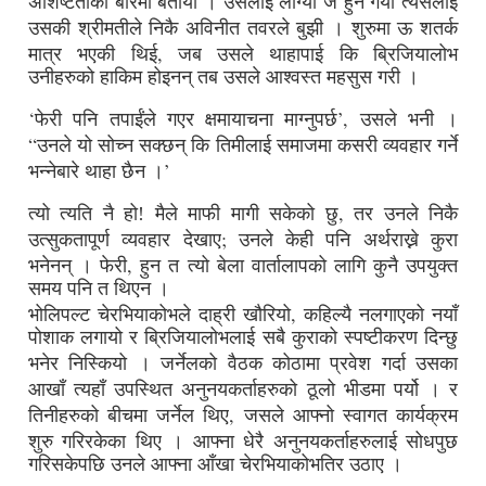
अशिष्टताको बारेमा बतायो ।
उसलाई लाग्यो जे हुन गयो त्यसलाई
उसकी श्रीमतीले निकै अविनीत तवरले बुझी ।
शुरुमा ऊ शतर्क
,
मात्र भएकी थिई
जब उसले थाहापाई कि ब्रिजियालोभ
उनीहरुको हाकिम होइनन् तब उसले आश्वस्त महसुस गरी ।
‘
’,
फेरी पनि तपाईंले गएर क्षमायाचना माग्नुपर्छ
उसले भनी ।
“
उनले यो सोच्न सक्छन् कि तिमीलाई समाजमा कसरी व्यवहार गर्ने
’
भन्नेबारे थाहा छैन ।
,
त्यो त्यति नै हो! मैले माफी मागी सकेको छु
तर उनले निकै
;
उत्सुकतापूर्ण व्यवहार देखाए
उनले केही पनि अर्थराख्ने कुरा
,
भनेनन् ।
फेरी
हुन त त्यो बेला वार्तालापको लागि कुनै उपयुक्त
समय पनि त थिएन ।
,
भोलिपल्ट चेरभियाकोभले दाह्री खौरियो
कहिल्यै नलगाएको नयाँ
पोशाक लगायो र ब्रिजियालोभलाई सबै कुराको स्पष्टीकरण दिन्छु
भनेर निस्कियो ।
जर्नेलको वैठक कोठामा प्रवेश गर्दा उसका
आखाँ त्यहाँ उपस्थित अनुनयकर्ताहरुको ठूलो भीडमा पर्यो ।
र
,
तिनीहरुको बीचमा जर्नेल थिए
जसले आफ्नो स्वागत कार्यक्रम
शुरु गरिरकेका थिए ।
आफ्ना धेरै अनुनयकर्ताहरुलाई सोधपुछ
गरिसकेपछि उनले आफ्ना आँखा चेरभियाकोभतिर उठाए ।