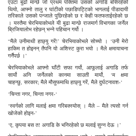
एउटा बुढो मान्छे जो प्रथम पंक्तिमा उसको अगाडि बसिरहेको
,
थियो
आफ्नो तालु र घांटीको पछाडिपट्टिको भागलाई पीडादायी
तरिकाले उसको पन्जाले पुछिरहेको छ र केही फतफताईरहेको छ
।
यस्तैमा चेरभियाकोभले यी बुढा मान्छे राजमार्ग विभागका जर्नेल
ब्रिजियालोभ रहेछन् भन्ने पहिचान गर्यो ।
“
’
‘
मैले उनीमाथी हाछ्यु गरें!
चेरभियाकोभले सोच्यो ।
उनी मेरो
हाकिम त होइनन् तैपनि यो अशिस्ट कुरा भयो ।
मैले क्षमायाचना
’
गर्नैपर्छ ।
,
चेरभियाकोभले आफ्नो घाँटी सफा गर्यो
आफूलाई अगाडि तर्फ
, ‘
सार्यो अनि जर्नेलको कानमा साउती मार्यो
म क्षमा
,
;
,
‘
चाहन्छु
सरकार
मैले मौसुफमाथि हाछ्यु गरें
मैले दुर्घटनावश-
‘
,
‘
चिन्ता नगर
चिन्ता नगर-
‘
–
स्वर्गको लागि मलाई क्षमा गरिबक्स्योस् ।
मैले
मैले त्यसो गर्न
’
खोजेको होइन-
‘
,
’
ए
कृपया बस त! अगाडि के भनिरहेको छ मलाई सुन्न देऊ ।