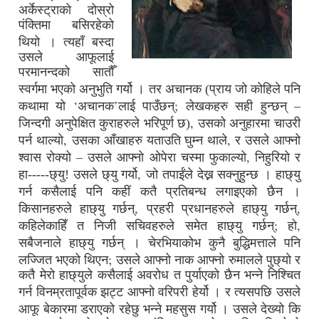
अर्केस्ट्राको दोस्रो
पंक्तिमा बसिरहेको
थियो ।
त्यहाँ बस्दा
उसले आफूलाई
परमानन्दको सातौँ
स्वर्गमा भएको अनुभुति गर्यो ।
तर अचानक (प्राय जो कोहिले पनि
‘
’
;
–
कथामा यो
अचानक
लाई पाउँछन्
लेखकहरु सही हुन्छन्
,
जिन्दगी अनुपेक्षित कुराहरुले भरिपूर्ण छ)
उसको अनुहारमा चाउरी
,
,
पर्न थाल्यो
उसका आँखाहरु यताउति घुम्न थाले
र उसले आफ्नो
–
,
श्वास रोक्यो
उसले आफ्नो ओपेरा चस्मा फुकाल्यो
निहुरियो र
,
हा-----छ्यु! उसले छ्यु गर्यो
जो तपाईंले देख्न सक्नुहुन्छ ।
हाछ्यु
गर्न कसैलाई पनि कहीं कतै प्रतिबन्ध लगाइएको छैन ।
,
,
किसानहरुले हाछ्यु गर्छन्
प्रहरी प्रधानहरुले हाछ्यु गर्छन्
;
,
कहिलेकाहिँ त निजी सचिवहरुले समेत हाछ्यु गर्छन्
हो
सबैजनाले हाछ्यु गर्छन् ।
चेरभियाकोभ कुनै बुद्धिमत्ताले पनि
;
लज्जित भएको थिएन
उसले आफ्नो नाक आफ्नो रुमालले पुछ्यो र
कतै मेरो हाछ्युले कसैलाई अवरोध त पुर्याएको छैन भन्ने निश्चित
गर्न विनम्रतापूर्वक झट्ट आफ्नो वरिपरी हेर्यो ।
र त्यसपछि उसले
आफू बेकारमा डराएको रहेछु भन्ने महसुस गर्यो ।
उसले देख्यो कि