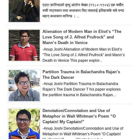
एउटा कारिन्दाको मृत्यु आंतोन चेखव (१९८०-१९०४) एक चर्चीत
रुसी नाट्यकार तथा कथाकार थिए जसलाई इतिहासकै सबै भन्दा
महान् कथाकार मानिन्छ । ...
Alienation of Modern Man in Eliot’s “The
Love Song of J. Alfred Prufrock” and
Mann’s Death in Venice
-Anup Joshi Alienation of Modern Man in Eliot’s
“The Love Song of J. Alfred Prufrock” and Mann’s
Death in Venice This paper explor...
Partition Trauma in Balachandra Rajan’s
The Dark Dancer
-Anup Joshi Partition Trauma in Balachandra
Rajan’s The Dark Dancer T his paper explores
the partition trauma in Balachandra Rajan...
Denotation/Connotation and Use of
Metaphor in Walt Whitman’s Poem “O
Captain! My Captain!”
-Anup Joshi Denotation/Connotation and Use of
Metaphor in Walt Whitman’s Poem “O Captain!