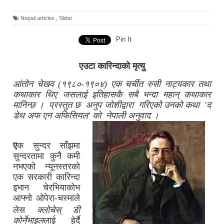
Nepali articles
,
Slider
Pin It
एउटा कारिन्दाको मृत्यु
आंतोन चेखव (१९८०-१९०४) एक चर्चीत रुसी नाट्यकार तथा
कथाकार थिए जसलाई इतिहासकै सबै भन्दा महान् कथाकार
मानिन्छ
।
प्रस्तुत छ अनुप जोशीद्वारा गरिएको उनको कथा 'द
डेथ अफ एन अफिसियल' को नेपाली अनुवाद
।
ए
क
सुन्दर साँझमा
सुन्दरतामा कुनै कमी
नभएको न्यूनस्तरको
एक सरकारी कारिन्दा
इभान चेरभियाकोभ
आफ्नो ओपेरा-चस्माले
लेस
क्लोचेस् डी
कोर्नेभाइल
लाई हेर्दै