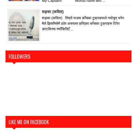
My Captain!” Words have two ...
शङ्का (कविता)
शङ्का (कविता) तिम्रो पाउमा काँचका टुक्राहरूले नघोचून् भनेर
मैले झिसमिसेमै उठेर असरल्ल छरिएका काँचका टुक्राहरू टिपेर
डस्टबिनमा फ्याँकिदिएँ ...
FOLLOWERS
LIKE ME ON FACEBOOK