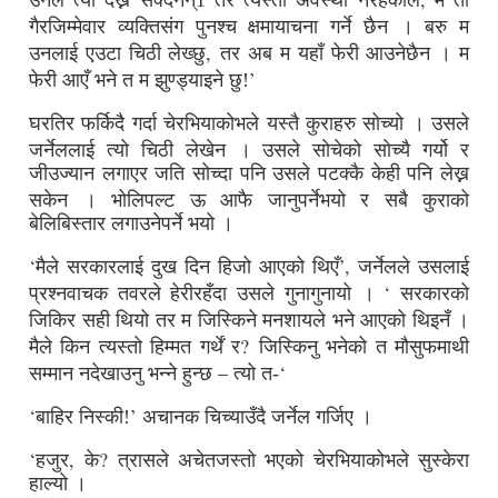
उनले त्यो देख्न सक्दैनन्1 तर त्यस्तो अवस्था नरहेकोले
म ती
गैरजिम्मेवार व्यक्तिसंग पुनश्च क्षमायाचना गर्ने छैन ।
बरु म
,
उनलाई एउटा चिठी लेख्छु
तर अब म यहाँ फेरी आउनेछैन ।
म
’
फेरी आएँ भने त म झुण्ड्याइने छु!
घरतिर फर्किदै गर्दा चेरभियाकोभले यस्तै कुराहरु सोच्यो ।
उसले
जर्नेललाई त्यो चिठी लेखेन ।
उसले सोचेको सोच्यै गर्यो र
जीउज्यान लगाएर जति सोच्दा पनि उसले पटक्कै केही पनि लेख्न
सकेन ।
भोलिपल्ट ऊ आफै जानुपर्नेभयो र सबै कुराको
बेलिबिस्तार लगाउनेपर्ने भयो ।
‘
’,
मैले सरकारलाई दुख दिन हिजो आएको थिएँ
जर्नेलले उसलाई
‘
प्रश्नवाचक तवरले हेरीरहँदा उसले गुनागुनायो ।
सरकारको
जिकिर सही थियो तर म जिस्किने मनशायले भने आएको थिइनँ ।
?
मैले किन त्यस्तो हिम्मत गर्थें र
जिस्किनु भनेको त मौसुफमाथी
–
‘
सम्मान नदेखाउनु भन्ने हुन्छ
त्यो त-
‘
’
बाहिर निस्की!
अचानक चिच्याउँदै जर्नेल गर्जिए ।
‘
,
?
हजुर
के
त्रासले अचेतजस्तो भएको चेरभियाकोभले सुस्केरा
हाल्यो ।