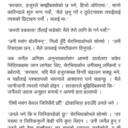
‘
,
,
‘,
सरकार
हजुरले सम्झीबक्सेको छ भने
हिजो ओपेरामा-
सानो
, ‘
कारिन्दाले शुरु भन्न गर्यो
मैले छ्यु गरें र दुर्घटनावश तपाईंलाई
‘
त्यसको छिटाहरु पर्यो ।
मलाई मा-
‘
?
कस्तो वकवास! तँलाईं सडेको! मैले तेरो लागि के गर्न पर्यो
’
‘
’,
‘
उनी मसंग बोल्दैनन्!
निलो हुँदै चेरभियाकोभले सोच्यो ।
उनी
‘
रिसाएका छन् ।
मैले उनलाई स्पष्टीकरण दिनुपर्छ-
जब जर्नेल अन्तिम अनुनयकर्तासंग आफ्नो वार्तालाप सकेर
,
भित्रिकक्षमा जान लागेका थिए
चेरभियाकोभ उनीसामू लम्कियो र
, ‘
,
,
बर्बरायो
सरकार
यदि मैले हजुरसमक्ष विन्ती चढाउन सक्छु भने
म यहाँलाई पश्चतापको भावनाले आश्वास्त पार्न चाहन्छु ।
मैले
‘
जानीजानी त्यस्तो गरेको होइन ।
सरकारले बुझिदिबक्स्यो कि-
जर्नेलले उदास अनुहार बनायो र आफ्नो हात हल्लायो ।
‘
’
तिमी मसंग केवल जिस्किँदै छौँ!
ढोकाभित्र हराउँदै उनले भने ।
‘
’
‘
उनले भने कि म जिस्किरहेको छु!
चेरभियाकोभले सोच्यो ।
तर
यसमा त जिस्किनुपर्ने केही पनि कुरा थिएन ।
उनी जर्नेल हुन् र
,